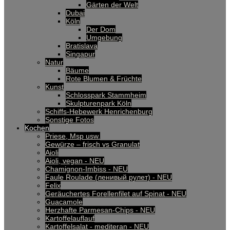
Gärten der Welt
Dubai
Köln
Der Dom
Umgebung
Bratislava
Singapur
Natur
Bäume
Rote Blumen & Früchte
Kunst
Schlosspark Stammheim
Skulpturenpark Köln
Schiffs-Hebewerk Henrichenburg
Sonstige Fotos
Kochen
Priese, Msp usw.
Gewürze – frisch vs Granulat
Aioli
Aioli, vegan - NEU
Chamignon-Imbiss - NEU
Faule Roulade (ленивый рулет) - NEU
Felix
Geräuchertes Forellenfilet auf Spinat - NEU
Guacamole
Herzhafte Parmesan-Chips - NEU
Kartoffelauflauf
Kartoffelsalat - mediteran - NEU