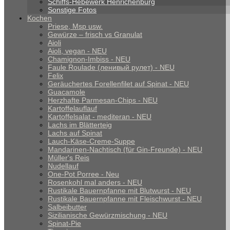
Schiffs-Hebewerk Henrichenburg
Sonstige Fotos
Kochen
Priese, Msp usw.
Gewürze – frisch vs Granulat
Aioli
Aioli, vegan - NEU
Chamignon-Imbiss - NEU
Faule Roulade (ленивый рулет) - NEU
Felix
Geräuchertes Forellenfilet auf Spinat - NEU
Guacamole
Herzhafte Parmesan-Chips - NEU
Kartoffelauflauf
Kartoffelsalat - mediteran - NEU
Lachs im Blätterteig
Lachs auf Spinat
Lauch-Käse-Creme-Suppe
Mandarinen-Nachtisch (für Gin-Freunde) - NEU
Müller's Reis
Nudellauf
One-Pot Porree - Neu
Rosenkohl mal anders - NEU
Rustikale Bauernpfanne mit Blutwurst - NEU
Rustikale Bauernpfanne mit Fleischwurst - NEU
Salbeibutter
Sizilianische Gewürzmischung - NEU
Spinat-Pie