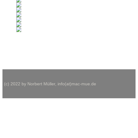
View the embedded image gallery online at:
http://fotos.mac-mue.de/index.php/fotografie/schiffs-hebewerk-hen
(c) 2022 by Norbert Müller, info(at)mac-mue.de