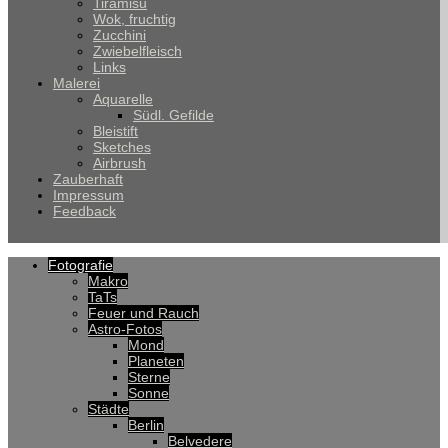
Tiramisu
Wok, fruchtig
Zucchini
Zwiebelfleisch
Links
Malerei
Aquarelle
Südl. Gefilde
Bleistift
Sketches
Airbrush
Zauberhaft
Impressum
Feedback
Fotografie
Makro
TaTs
Feuer und Rauch
Astro-Fotos
Mond
Planeten
Sterne
Sonne
Städte
Berlin
Belvedere