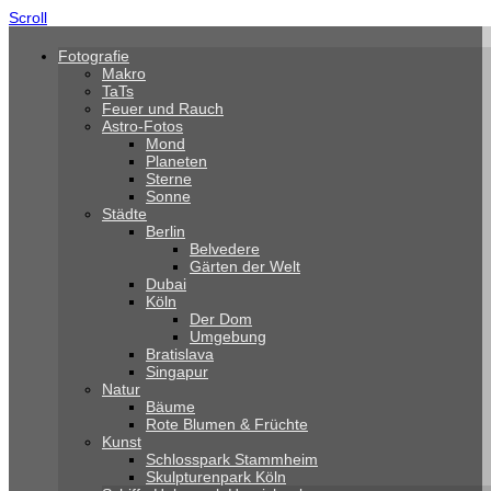
Scroll
Fotografie
Makro
TaTs
Feuer und Rauch
Astro-Fotos
Mond
Planeten
Sterne
Sonne
Städte
Berlin
Belvedere
Gärten der Welt
Dubai
Köln
Der Dom
Umgebung
Bratislava
Singapur
Natur
Bäume
Rote Blumen & Früchte
Kunst
Schlosspark Stammheim
Skulpturenpark Köln