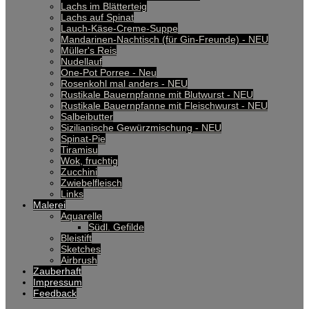
Lachs im Blätterteig
Lachs auf Spinat
Lauch-Käse-Creme-Suppe
Mandarinen-Nachtisch (für Gin-Freunde) - NEU
Müller's Reis
Nudellauf
One-Pot Porree - Neu
Rosenkohl mal anders - NEU
Rustikale Bauernpfanne mit Blutwurst - NEU
Rustikale Bauernpfanne mit Fleischwurst - NEU
Salbeibutter
Sizilianische Gewürzmischung - NEU
Spinat-Pie
Tiramisu
Wok, fruchtig
Zucchini
Zwiebelfleisch
Links
Malerei
Aquarelle
Südl. Gefilde
Bleistift
Sketches
Airbrush
Zauberhaft
Impressum
Feedback