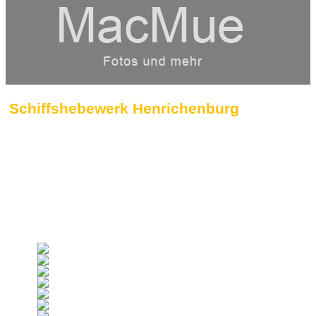
Schiffshebewerk Henrichenburg
Das alte Schiffshebewerk Henrichenburg ist ein s
Es wurde 1899 eröffnet und konnte Schiffe mit ei
heben.
Heute ist das Hebewerk ein interessantes Museum